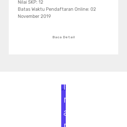
Nilai SKP: 12
Batas Waktu Pendaftaran Online: 02
November 2019
Baca Detail
S
e
m
i
n
a
r